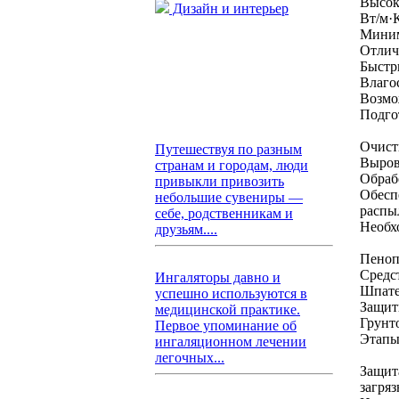
Высок
Дизайн и интерьер
Вт/м·
Миним
Отличн
Быстр
Влаго
Возмож
Подго
Очист
Путешествуя по разным
Выров
странам и городам, люди
Обраб
привыкли привозить
Обесп
небольшие сувениры —
распы
себе, родственникам и
Необх
друзьям....
Пеноп
Средс
Ингаляторы давно и
Шпате
успешно используются в
Защит
медицинской практике.
Грунт
Первое упоминание об
Этапы
ингаляционном лечении
легочных...
Защит
загряз