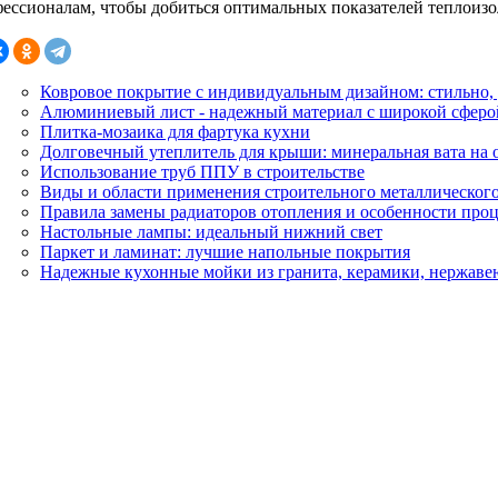
фессионалам, чтобы добиться оптимальных показателей теплоизо
Ковровое покрытие с индивидуальным дизайном: стильно,
Алюминиевый лист - надежный материал с широкой сферо
Плитка-мозаика для фартука кухни
Долговечный утеплитель для крыши: минеральная вата на о
Использование труб ППУ в строительстве
Виды и области применения строительного металлическог
Правила замены радиаторов отопления и особенности про
Настольные лампы: идеальный нижний свет
Паркет и ламинат: лучшие напольные покрытия
Надежные кухонные мойки из гранита, керамики, нержаве