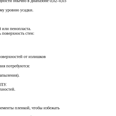
ности обычно в диапазоне 0,02–0,03
му уровню усадки.
й или пенопласта.
 поверхность стен:
оверхностей от излишков
ия потребуются:
апыления).
ППУ.
хностей.
лементы пленкой, чтобы избежать