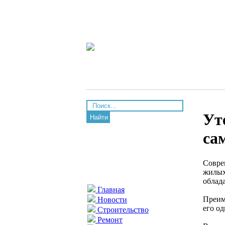
Ут
Найти
са
Совре
жилых
облад
Главная
Преим
Новости
его о
Строительство
Ремонт