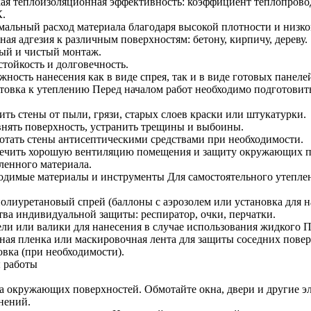
ая теплоизоляционная эффективность: коэффициент теплопровод
К.
альный расход материала благодаря высокой плотности и низко
ая адгезия к различным поверхностям: бетону, кирпичу, дереву.
ый и чистый монтаж.
стойкость и долговечность.
ность нанесения как в виде спрея, так и в виде готовых панеле
товка к утеплению Перед началом работ необходимо подготовить
ить стены от пыли, грязи, старых слоев краски или штукатурки.
нять поверхность, устранить трещины и выбоины.
отать стены антисептическими средствами при необходимости.
ечить хорошую вентиляцию помещения и защиту окружающих п
ленного материала.
одимые материалы и инструменты Для самостоятельного утеплен
олиуретановый спрей (баллоны с аэрозолем или установка для н
тва индивидуальной защиты: респиратор, очки, перчатки.
ли или валики для нанесения в случае использования жидкого 
ная пленка или маскировочная лента для защиты соседних повер
овка (при необходимости).
 работы
а окружающих поверхностей. Обмотайте окна, двери и другие э
нений.