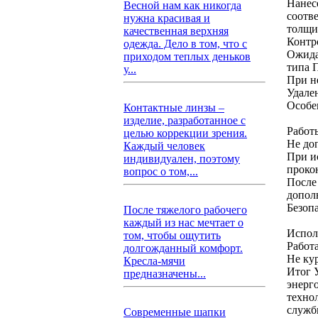
Нанес
Весной нам как никогда
соотв
нужна красивая и
толщи
качественная верхняя
Контр
одежда. Дело в том, что с
Ожида
приходом теплых деньков
типа 
у...
При н
Удале
Особе
Контактные линзы –
изделие, разработанное с
Работ
целью коррекции зрения.
Не до
Каждый человек
При и
индивидуален, поэтому
проко
вопрос о том,...
После
допол
Безоп
После тяжелого рабочего
каждый из нас мечтает о
Испол
том, чтобы ощутить
Работ
долгожданный комфорт.
Не кур
Кресла-мячи
Итог 
предназначены...
энерг
техно
служб
Современные шапки