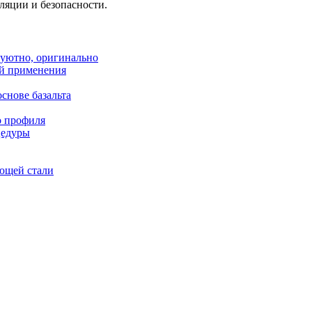
ляции и безопасности.
 уютно, оригинально
й применения
снове базальта
о профиля
цедуры
ющей стали