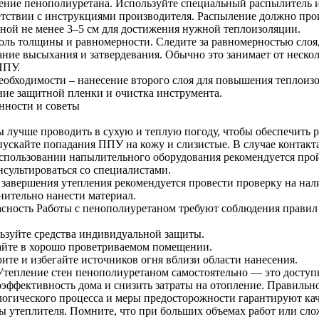
ение пенополиуретана. Используйте специальный распылитель 
етствии с инструкциями производителя. Распыление должно про
ной не менее 3–5 см для достижения нужной теплоизоляции.
оль толщины и равномерности. Следите за равномерностью слоя,
ние высыхания и затвердевания. Обычно это занимает от несколь
ППУ.
еобходимости – нанесение второго слоя для повышения теплоиз
ние защитной пленки и очистка инструмента.
нности и советы
ы лучше проводить в сухую и теплую погоду, чтобы обеспечить 
пускайте попадания ППУ на кожу и слизистые. В случае контакт
спользовании напылительного оборудования рекомендуется про
нсультироваться со специалистами.
 завершения утепления рекомендуется провести проверку на нал
нительно нанести материал.
асность Работы с пенополиуретаном требуют соблюдения правил
ьзуйте средства индивидуальной защиты.
айте в хорошо проветриваемом помещении.
ите и избегайте источников огня вблизи области нанесения.
Утепление стен пенополиуретаном самостоятельно — это досту
оэффективность дома и снизить затраты на отопление. Правильн
логического процесса и меры предосторожности гарантируют кач
ы утеплителя. Помните, что при больших объемах работ или сл