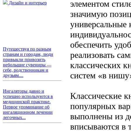
элементом стил
Дизайн и интерьер
значимую пози
универсальные 
индивидуальнос
обеспечить удоб
Путешествуя по разным
реализовать са
странам и городам, люди
привыкли привозить
классических к
небольшие сувениры —
себе, родственникам и
систем «в нишу
друзьям....
Ингаляторы давно и
Классические к
успешно используются в
медицинской практике.
популярных вар
Первое упоминание об
ингаляционном лечении
выполнены из д
легочных...
вписываются в 