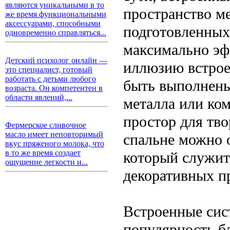
являются уникальными в то
пространство м
же время функциональными
аксессуарами, способными
подготовленных
одновременно справляться...
максимально эф
Детский психолог онлайн —
иллюзию встрое
это специалист, готовый
работать с детьми любого
быть выполнены 
возраста. Он компетентен в
области явлений,...
металла или ко
простор для тво
Фермерское сливочное
масло имеет неповторимый
спальне можно 
вкус пряженого молока, что
в то же время создает
который служит 
ощущение легкости и...
декоративных п
Встроенные сис
популярность бл