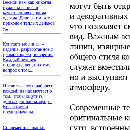
Весной нам как никогда
могут быть отк
нужна красивая и
качественная верхняя
и декоративных
одежда. Дело в том, что с
приходом теплых деньков
что позволяет с
у...
вид. Важным ас
линии, изящные
Контактные линзы –
изделие, разработанное с
общего стиля ко
целью коррекции зрения.
Каждый человек
служат вместил
индивидуален, поэтому
вопрос о том,...
но и выступают 
атмосферу.
После тяжелого рабочего
каждый из нас мечтает о
том, чтобы ощутить
долгожданный комфорт.
Современные те
Кресла-мячи
предназначены...
оригинальные к
сути, встроенн
Современные шапки