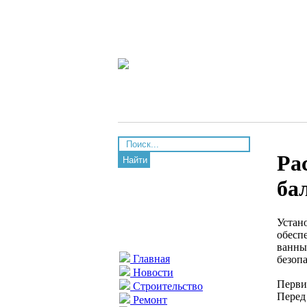
Ра
Найти
ба
Устан
обесп
ванны
Главная
безоп
Новости
Перви
Строительство
Перед
Ремонт