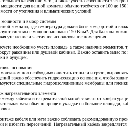
вательного кабеля или мата, а также учесть особенности электр
 мощности: для ванной комнаты обычно требуется от 100 до 150 
имости от утепления и климатических условий.
т мощности и выбор системы
анной комнаты, где температура должна быть комфортной и влажн
ьзуют системы с мощностью около 150 Вт/м?. Для балкона можно
вая утепление и частичное использование помещения.
асчете необходимо учесть площадь, а также наличие элементов, 
вокруг раковины или душевой кабины). Важно оставить запас п
зки в будущем.
товка основания
 монтажом пол необходимо очистить от пыли и грязи, выровнять
ений важно обеспечить гидроизоляцию основания, чтобы защити
ьзуются специальные гидроизоляционные мембраны или пленки
ж нагревательного элемента
 между кабелем и нагревательной матой зависит от конфигурац
вательная мата обычно проще в укладке на большие площади, к
ровок.
онтаже кабеля или мата важно соблюдать рекомендованную про
ми и избегать пересечений. Нагревательный кабель закрепляется