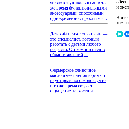
обесп
являются уникальными в то
и экс
же время функциональными
аксессуарами, способными
В ито
одновременно справляться...
комфо
Детский психолог онлайн —
это специалист, готовый
работать с детьми любого
возраста. Он компетентен в
области явлений,...
Фермерское сливочное
масло имеет неповторимый
вкус пряженого молока, что
в то же время создает
ощущение легкости и...