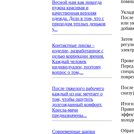
помощ
Весной нам как никогда
нужна красивая и
Уклад
качественная верхняя
После
одежда. Дело в том, что с
или у
приходом теплых деньков
добав
у...
Затем
регул
Контактные линзы –
элект
изделие, разработанное с
целью коррекции зрения.
Прове
Каждый человек
Перед
индивидуален, поэтому
специ
вопрос о том,...
повре
После
После тяжелого рабочего
снизу
каждый из нас мечтает о
том, чтобы ощутить
Итоги
долгожданный комфорт.
Прави
Кресла-мячи
эффек
предназначены...
холод
Обрат
Современные шапки