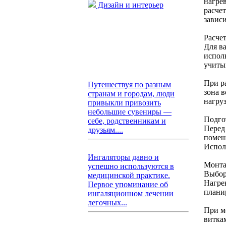
нагре
Дизайн и интерьер
расчет
завис
Расче
Для в
испол
учиты
При р
Путешествуя по разным
зона 
странам и городам, люди
нагру
привыкли привозить
небольшие сувениры —
Подго
себе, родственникам и
Перед
друзьям....
помещ
Испол
Ингаляторы давно и
Монта
успешно используются в
Выбор
медицинской практике.
Нагре
Первое упоминание об
плани
ингаляционном лечении
легочных...
При м
витка