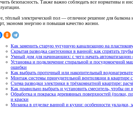
ечить безопасность. Также важно соблюдать все нормативы и и
плуатации.
ге, тёплый электрический пол — отличное решение для балкона 
рт, экономя энергию и повышая качество жизни.
Как заменить старую чугунную канализацию на пластиковую
Скрытая разводка сантехники в ванной: как спрятать трубы
Умный дом для начинающих: с чего начать автоматизацию 
Установка и подключение стиральной и посудомоечной ма
ошибки
Как выбрать проточный или накопительный водонагревател
Монтаж системы принудительной вентиляции в квартире 
Схема разводки электрики в трёхкомнатной квартире: расч
Как правильно выбрать и установить смеситель, чтобы он н
Обработка и покраска деревянных поверхностей (полки, п
и краски
Мозаика в отделке ванной и кухни: особенности укладки, 