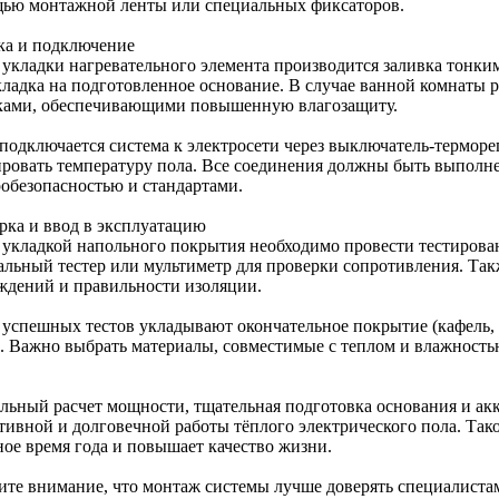
ью монтажной ленты или специальных фиксаторов.
ка и подключение
 укладки нагревательного элемента производится заливка тонк
кладка на подготовленное основание. В случае ванной комнаты р
ками, обеспечивающими повышенную влагозащиту.
 подключается система к электросети через выключатель-терморе
ировать температуру пола. Все соединения должны быть выполне
робезопасностью и стандартами.
рка и ввод в эксплуатацию
 укладкой напольного покрытия необходимо провести тестиров
альный тестер или мультиметр для проверки сопротивления. Так
ждений и правильности изоляции.
 успешных тестов укладывают окончательное покрытие (кафель, 
). Важно выбрать материалы, совместимые с теплом и влажность
льный расчет мощности, тщательная подготовка основания и а
тивной и долговечной работы тёплого электрического пола. Так
ное время года и повышает качество жизни.
ите внимание, что монтаж системы лучше доверять специалиста