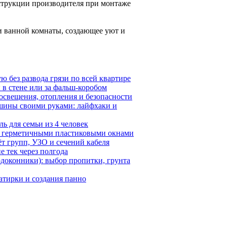
нструкции производителя при монтаже
и ванной комнаты, создающее уют и
 без развода грязи по всей квартире
 в стене или за фальш-коробом
освещения, отопления и безопасности
шины своими руками: лайфхаки и
ь для семьи из 4 человек
с герметичными пластиковыми окнами
ёт групп, УЗО и сечений кабеля
е тек через полгода
одоконники): выбор пропитки, грунта
затирки и создания панно