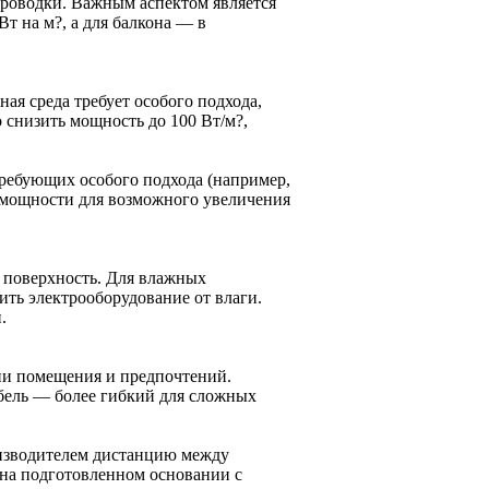
опроводки. Важным аспектом является
Вт на м?, а для балкона — в
ая среда требует особого подхода,
 снизить мощность до 100 Вт/м?,
требующих особого подхода (например,
о мощности для возможного увеличения
 поверхность. Для влажных
ть электрооборудование от влаги.
.
ии помещения и предпочтений.
абель — более гибкий для сложных
изводителем дистанцию между
 на подготовленном основании с