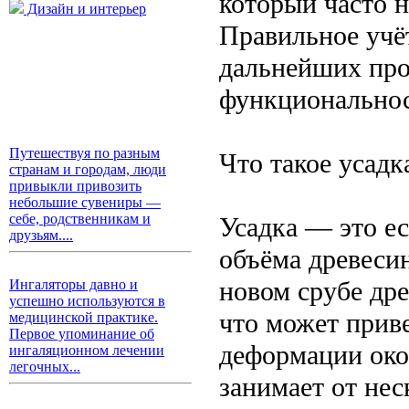
который часто н
Дизайн и интерьер
Правильное учёт
дальнейших про
функциональнос
Путешествуя по разным
Что такое усадк
странам и городам, люди
привыкли привозить
небольшие сувениры —
себе, родственникам и
Усадка — это е
друзьям....
объёма древеси
новом срубе др
Ингаляторы давно и
успешно используются в
что может прив
медицинской практике.
Первое упоминание об
деформации око
ингаляционном лечении
легочных...
занимает от нес