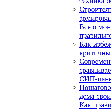
техника б
Строитель
армирован
Всё о мон
правильно
Как избеж
критичны
Современ
сравнива
СИП-пан
Пошаговое
дома свои
Как прави