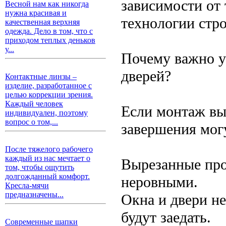
зависимости от
Весной нам как никогда
нужна красивая и
технологии стро
качественная верхняя
одежда. Дело в том, что с
приходом теплых деньков
у...
Почему важно у
дверей?
Контактные линзы –
изделие, разработанное с
целью коррекции зрения.
Каждый человек
Если монтаж вып
индивидуален, поэтому
вопрос о том,...
завершения мог
После тяжелого рабочего
каждый из нас мечтает о
Вырезанные пр
том, чтобы ощутить
долгожданный комфорт.
неровными.
Кресла-мячи
предназначены...
Окна и двери не
будут заедать.
Современные шапки