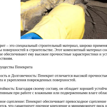
рит – это специальный строительный материал, широко применя
ы поверхностей в строительстве. Этот композитный материал сос
ые обеспечивают ему высокие прочностные характеристики и у
йствиям.
ущества Пенекрита
ость и Долговечность: Пенекрит отличается высокой прочностью
та и укрепления поврежденных поверхностей.
ойкость: Благодаря своему составу, он обладает хорошей устойчи
тивным при работе с влажными или подверженными влаге облас
ное сцепление: Пенекрит обеспечивает превосходное сцепление 
ится, что гарантирует прочное крепление и минимизирует риск о