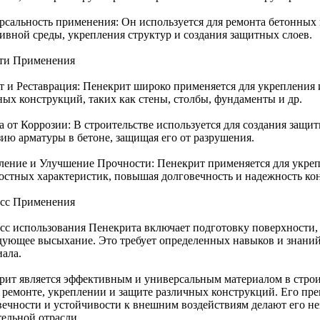
рсальность применения: Он используется для ремонта бетонных
сивной среды, укрепления структур и создания защитных слоев.
ти Применения
т и Реставрация: Пенекрит широко применяется для укрепления
ных конструкций, таких как стены, столбы, фундаменты и др.
а от Коррозии: В строительстве используется для создания защи
зию арматуры в бетоне, защищая его от разрушения.
ление и Улучшение Прочности: Пенекрит применяется для укреп
остных характеристик, повышая долговечность и надежность ко
сс Применения
сс использования Пенекрита включает подготовку поверхности, 
дующее высыхание. Это требует определенных навыков и знани
иала.
рит является эффективным и универсальным материалом в строи
в ремонте, укреплении и защите различных конструкций. Его пр
вечности и устойчивости к внешним воздействиям делают его 
тельной отрасли.