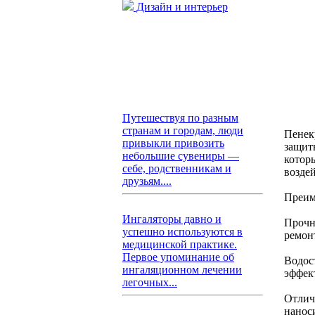
Дизайн и интерьер
Путешествуя по разным
странам и городам, люди
Пенек
привыкли привозить
защит
небольшие сувениры —
котор
себе, родственникам и
возде
друзьям....
Преим
Ингаляторы давно и
Прочн
успешно используются в
ремон
медицинской практике.
Первое упоминание об
Водост
ингаляционном лечении
эффек
легочных...
Отлич
нанос