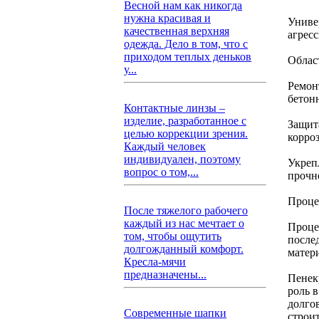
Весной нам как никогда
нужна красивая и
Униве
качественная верхняя
агрес
одежда. Дело в том, что с
приходом теплых деньков
Облас
у...
Ремон
бетон
Контактные линзы –
изделие, разработанное с
Защит
целью коррекции зрения.
корро
Каждый человек
индивидуален, поэтому
Укреп
вопрос о том,...
прочн
Проце
После тяжелого рабочего
каждый из нас мечтает о
Проце
том, чтобы ощутить
после
долгожданный комфорт.
матер
Кресла-мячи
предназначены...
Пенек
роль 
долго
Современные шапки
строи