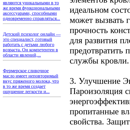
являются уникальными в то
идеальном состо
же время функциональными
аксессуарами, способными
может вызвать 
одновременно справляться...
прочность конс
Детский психолог онлайн —
для развития п
это специалист, готовый
работать с детьми любого
предотвратить 
возраста. Он компетентен в
области явлений,...
службы кровли.
Фермерское сливочное
масло имеет неповторимый
3. Улучшение Э
вкус пряженого молока, что
в то же время создает
Пароизоляция с
ощущение легкости и...
энергоэффектив
пропитанные вл
свойства. Защит