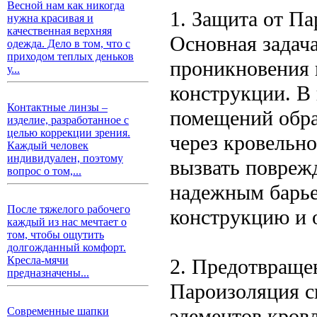
Весной нам как никогда
1. Защита от Па
нужна красивая и
качественная верхняя
Основная задач
одежда. Дело в том, что с
приходом теплых деньков
проникновения 
у...
конструкции. В 
Контактные линзы –
помещений обра
изделие, разработанное с
целью коррекции зрения.
через кровельно
Каждый человек
индивидуален, поэтому
вызвать повреж
вопрос о том,...
надежным барье
После тяжелого рабочего
конструкцию и о
каждый из нас мечтает о
том, чтобы ощутить
долгожданный комфорт.
Кресла-мячи
2. Предотвраще
предназначены...
Пароизоляция с
элементов кровл
Современные шапки