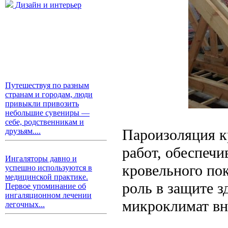
Дизайн и интерьер
Путешествуя по разным
странам и городам, люди
привыкли привозить
небольшие сувениры —
себе, родственникам и
Пароизоляция к
друзьям....
работ, обеспеч
Ингаляторы давно и
кровельного по
успешно используются в
медицинской практике.
роль в защите з
Первое упоминание об
ингаляционном лечении
микроклимат вн
легочных...