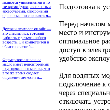
являются уникальными в то
Подготовка к ус
же время функциональными
аксессуарами, способными
одновременно справляться...
Перед началом 
Детский психолог онлайн —
место и инстру
это специалист, готовый
работать с детьми любого
оптимальное ра
возраста. Он компетентен в
области явлений,...
доступ к электр
удобство эксплу
Фермерское сливочное
масло имеет неповторимый
вкус пряженого молока, что
в то же время создает
Для водяных мо
ощущение легкости и...
подключение к 
через специаль
отключать устр
электрических 