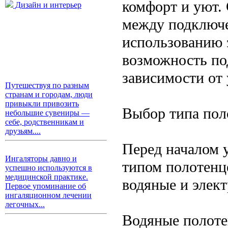
комфорт и уют.
Дизайн и интерьер
между подключе
использованию э
возможность по
зависимости от
Путешествуя по разным
странам и городам, люди
привыкли привозить
Выбор типа пол
небольшие сувениры —
себе, родственникам и
друзьям....
Перед началом 
Ингаляторы давно и
типом полотенц
успешно используются в
медицинской практике.
водяные и элект
Первое упоминание об
ингаляционном лечении
легочных...
Водяные полоте