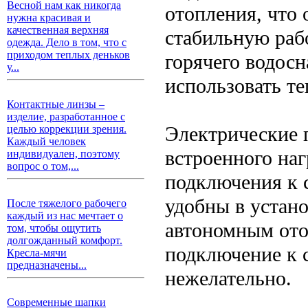
Весной нам как никогда
отопления, что 
нужна красивая и
качественная верхняя
стабильную раб
одежда. Дело в том, что с
приходом теплых деньков
горячего водосн
у...
использовать т
Контактные линзы –
изделие, разработанное с
Электрические 
целью коррекции зрения.
Каждый человек
встроенного наг
индивидуален, поэтому
вопрос о том,...
подключения к 
удобны в устано
После тяжелого рабочего
каждый из нас мечтает о
автономным отоп
том, чтобы ощутить
долгожданный комфорт.
подключение к 
Кресла-мячи
предназначены...
нежелательно.
Современные шапки